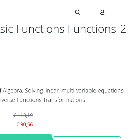
2-01
sic Functions Functions-2
f Algebra, Solving linear, multi-variable equations.
nverse Functions Transformations
€ 113,19
€ 90,56