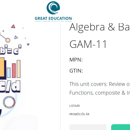
Cikkszám:
GES-GAM-11-F
Algebra & Ba
GAM-11
MPN:
GTIN:
This unit covers: Review o
Functions, composite & I
listaár
promóciós ár