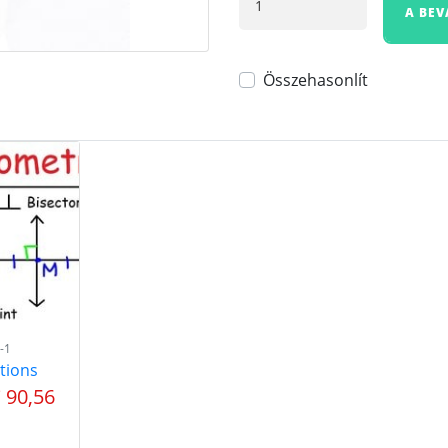
A BE
Összehasonlít
-1
tions
 90,56