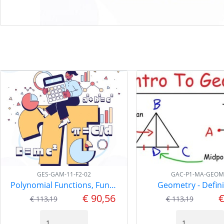
GES-GAM-11-F2-02
GAC-P1-MA-GEOM
Polynomial Functions, Functions-2 GAM-11
Geometry - Defini
€ 90,56
€
€ 113,19
€ 113,19